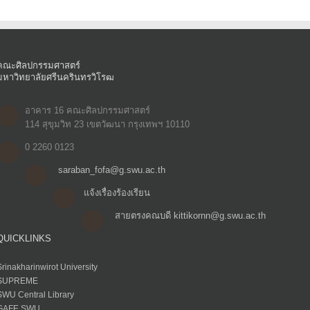
คณะศิลปกรรมศาสตร์
มหาวิทยาลัยศรีนครินทรวิโรฒ
อาคาร 16 คณะศิลปกรรมศาสตร์
114 สุขุมวิท 23 เขตวัฒนา กรุงเทพฯ 10110
0 2260 0123
saraban_fofa@g.swu.ac.th
แจ้งเรื่องร้องเรียน
สายตรงคณบดี kittikornn@g.swu.ac.th
QUICKLINKS
Srinakharinwirot University
SUPREME
SWU Central Library
GAFE SWU