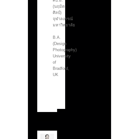
ศป.ม.
(นฤมิต
ศิลป์)
จุฬาลงกรณ์
มหาวิทยาลัย
B.A.
(Design
Photography)
University
of
Bradford,
UK