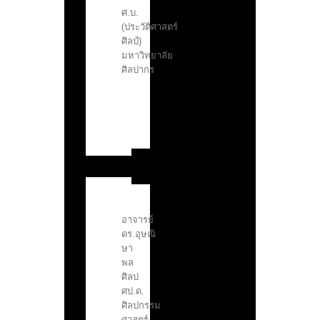
ศ.บ.
(ประวัติศาสตร์
ศิลป์)
มหาวิทยาลัย
ศิลปากร
อาจารย์
ดร.อุษณิ
ษา
พล
ศิลป
ศป.ด.
ศิลปกรรม
ศาสตร์