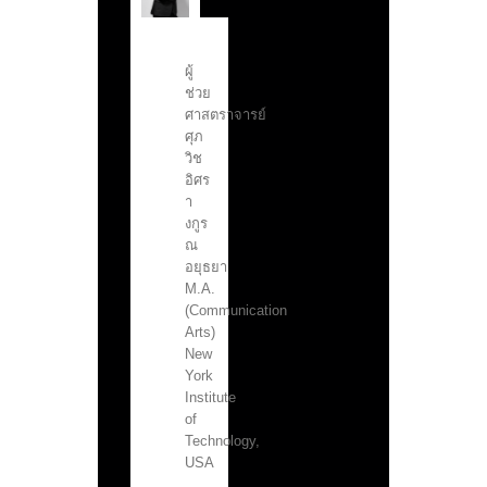
ผู้
ช่วย
ศาสตราจารย์
ศุภ
วิช
อิศร
า
งกูร
ณ
อยุธยา
M.A.
(Communication
Arts)
New
York
Institute
of
Technology,
USA