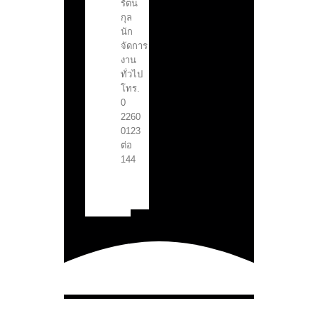
รัตน
กุล
นัก
จัดการ
งาน
ทั่วไป
โทร.
0
2260
0123
ต่อ
144