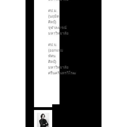
ศป.ม.
(นฤมิต
ศิลป์)
จุฬาลงกรณ์
มหาวิทยาลัย
ศป.บ.
(ออกแบบ
ทัศน
ศิลป์)
มหาวิทยาลัย
ศรีนครินทรวิโรฒ