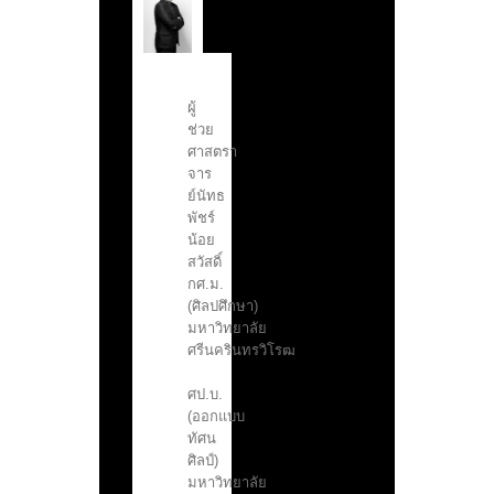
ผู้
ช่วย
ศาสตรา
จาร
ย์นัทธ
พัชร์
น้อย
สวัสดิ์
กศ.ม.
(ศิลปศึกษา)
มหาวิทยาลัย
ศรีนครินทรวิโรฒ
ศป.บ.
(ออกแบบ
ทัศน
ศิลป์)
มหาวิทยาลัย