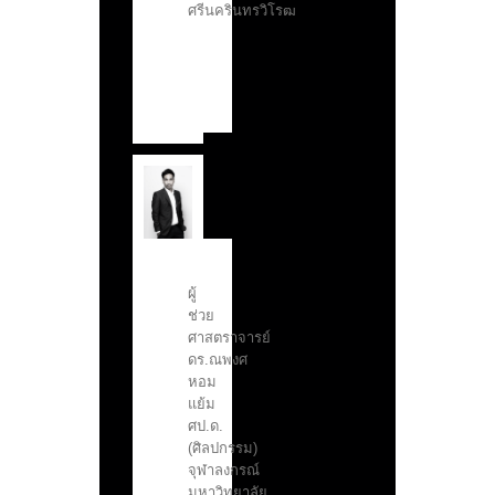
ศรีนครินทรวิโรฒ
ผู้
ช่วย
ศาสตราจารย์
ดร.ณพงศ
หอม
แย้ม
ศป.ด.
(ศิลปกรรม)
จุฬาลงกรณ์
มหาวิทยาลัย