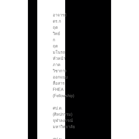
อาจารย์
ดร.ก
ฤต
วิทย์
ก
ฤต
มโนรถ
หัวหน้า
ภาค
วิชาการ
ออกแบบ
สื่อสาร
FHEA
(Fellowship)
ศป.ด.
(ศิลปกรรม)
จุฬาลงกรณ์
มหาวิทยาลัย