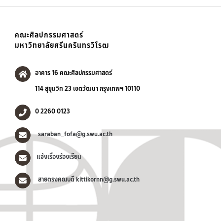
คณะศิลปกรรมศาสตร์
มหาวิทยาลัยศรีนครินทรวิโรฒ
อาคาร 16 คณะศิลปกรรมศาสตร์
114 สุขุมวิท 23 เขตวัฒนา กรุงเทพฯ 10110
0 2260 0123
saraban_fofa@g.swu.ac.th
แจ้งเรื่องร้องเรียน
สายตรงคณบดี kittikornn@g.swu.ac.th