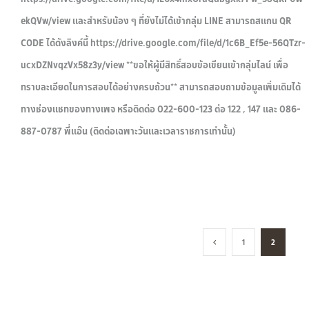
ekQVw/view และสำหรับน้อง ๆ ที่ยังไม่ได้เข้ากลุ่ม LINE สามารถสแกน QR
CODE ได้ดังลิงค์นี้ https://drive.google.com/file/d/1c6B_Ef5e-56QTzr-
ucxDZNvqzVx58z3y/view **ขอให้ผู้มีสิทธิ์สอบข้อเขียนเข้ากลุ่มไลน์ เพื่อ
ทราบละเอียดในการสอบได้อย่างครบถ้วน** สามารถสอบถามข้อมูลเพิ่มเติมได้
ทางช่องแชทของทางเพจ หรือติดต่อ 022-600-123 ต่อ 122 , 147 และ 086-
887-0787 พี่แอ๊น (ติดต่อเฉพาะวันและเวลาราชการเท่านั้น)
1
2