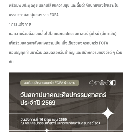
พร้อมพบปะพูดคุย แลกเปลี่ยนความสุข และดื่มด่ำกับบทเพลงไพเราะใน
บรรยากาศอบอุ่นของชาว FOFA
* การแต่งกาย
ขอความร่วมมือสวมเสื้อโปโลคณะศิลปกรรมศาสตร์ รุ่นใหม่ (สีเทาเข้ม)
เพื่อร่วมแสดงพลังแห่งความเป็นหนึ่งเดียวของครอบครัว FOFA
ขอเชิญทุกท่านมาร่วมเฉลิมฉลองวันสำคัญ และสร้างความทรงจำดี ๆ ร่วม
กัน