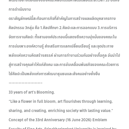
การดำเนินงาน
ตราสัญลักษณ์นี้สะท้อนภารกิจที่สำคัญในการสร้างผลผลิตบุคลากรทาง
ศิลปกรรม 3กลุ่ม คือ 1.ศิลปศึกษา 2.ศิลปะและการออกแบบ 3.การบริการ
จัดการงานศิลปะ ทั้งสามองค์ประกอบนี้แสดงถึงความมุ่งมั่นของคณะใน
การบ่มเพาะองค์ความรู้ ส่งเสริมการแลกเปลี่ยนเรียนรู้ และจุดประกาย
พลังแห่งความคิดสร้างสรรค์ ผ่านการทำงานร่วมกันอย่างเกื้อกูล อันนำไป
สู่การสร้างคุณค่าให้แก่สังคม และการขับเคลื่อนพันธกิจของคณะด้วยการ
ใช้ศิลปะเป็นพลังแห่งการพัฒนาชุมชนและสังคมอย่างยั่งยืน
——————————–
33 years of art’s Blooming.
“Like a flower in full bloom, art flourishes through learning,
sharing, and creating, enriching society with lasting value.”
Concept of the 33rd Anniversary (16 June 2026) Emblem
Faculty of Fine Arts, Srinakharinwirot University is inspired by