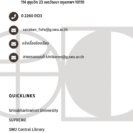
114 สุขุมวิท 23 เขตวัฒนา กรุงเทพฯ 10110
0 2260 0123
saraban_fofa@g.swu.ac.th
แจ้งเรื่องร้องเรียน
สายตรงคณบดี kittikornn@g.swu.ac.th
QUICKLINKS
Srinakharinwirot University
SUPREME
SWU Central Library