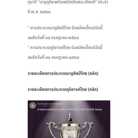
กุมารี “นาฏดุริยะพริ้งเพริศเทิดพระเกียรติ” ประจำ
ปี พ.ศ. ๒๕๖๘
* การประกวดนาฏศิลป์ไทย รับสมัครตั้งแต่วันนี้
จนถึงวันที่ ๑๘ กรกฎาคม ๒๕๖๘
* การประกวดดุริยางค์ไทย รับสมัครตั้งแต่วันนี้
จนถึงวันที่ ๓๑ กรกฎาคม ๒๕๖๘
รายละเอียดการประกวดนาฏศิลป์ไทย (คลิก)
รายละเอียดการประกวดดุริยางค์ไทย (คลิก)