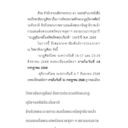
วิทยาลัยนาฏศิลป จัดการประกวดทักษะนาฏ
ดุริยางคศิลป์ระดับชาติ
ชิงถ้วยพระราชทาน สมเด็จพระกนิษฐาธิราชเจ้า
กรมสมเด็จพระเทพรัตนราชสุดา ฯ สยามบรมราช