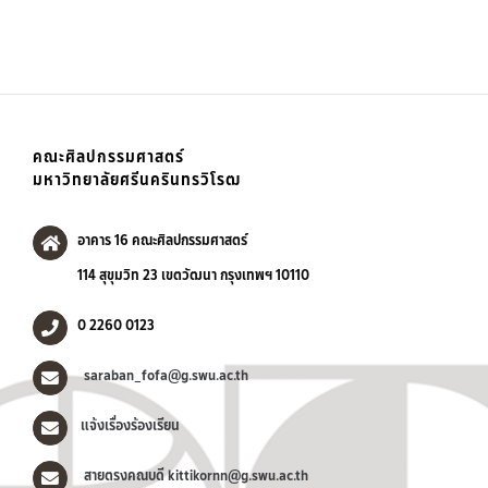
คณะศิลปกรรมศาสตร์
มหาวิทยาลัยศรีนครินทรวิโรฒ
อาคาร 16 คณะศิลปกรรมศาสตร์
114 สุขุมวิท 23 เขตวัฒนา กรุงเทพฯ 10110
0 2260 0123
saraban_fofa@g.swu.ac.th
แจ้งเรื่องร้องเรียน
สายตรงคณบดี kittikornn@g.swu.ac.th