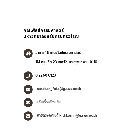
คณะศิลปกรรมศาสตร์
มหาวิทยาลัยศรีนครินทรวิโรฒ
อาคาร 16 คณะศิลปกรรมศาสตร์
114 สุขุมวิท 23 เขตวัฒนา กรุงเทพฯ 10110
0 2260 0123
saraban_fofa@g.swu.ac.th
แจ้งเรื่องร้องเรียน
สายตรงคณบดี kittikornn@g.swu.ac.th