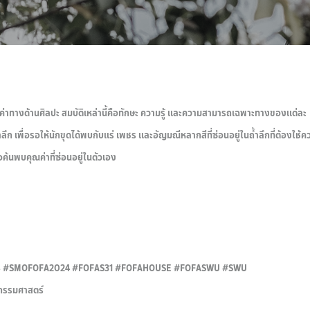
ล้ำค่าทางด้านศิลปะ สมบัติเหล่านี้คือทักษะ ความรู้ และความสามารถเฉพาะทางของแต่ละ
ลึก เพื่อรอให้นักขุดได้พบกับแร่ เพชร และอัญมณีหลากสีที่ซ่อนอยู่ในถ้ำลึกที่ต้องใช้ค
้นพบคุณค่าที่ซ่อนอยู่ในตัวเอง
8 #SMOFOFA2024 #FOFAS31 #FOFAHOUSE #FOFASWU #SWU
ปกรรมศาสตร์