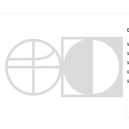
S
S
S