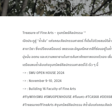
Treasure of Fine Arts – ขุมทรัพย์ศิลปกรรม **
เปิดประตูสู่ “ถ้ำลับ” แห่งคณะศิลปกรรมศาสตร์ ที่เต็มไปด้วยสมบัติ
สาขาวิชา ซึ่งเปรียบเสมือนแร่ เพชรและอัญมณีหลากสีที่ซ่อนอยู่ในถ้ำ
มุ่งมั่น อดทน และความพยายามในการค้นหาศักยภาพของตัวเอง เพื่อค
เตรียมพบถ้ำลับแห่งขุมทรัพย์ศิลปกรรมศาสตร์ได้ เร็ว ๆ นี้
–> : SWU OPEN HOUSE 2024
–> : November 9-10, 2024
–> : Building 16 Faculty of Fine Arts
#FlyWithSWU #SWUOPENHOUSE #ทีมมศว #TCAS68 #DEK6
#TreasureofFineArts #ขุมทรัพย์ศิลปกรรม #ถ้ำลับแห่งคณะศิล