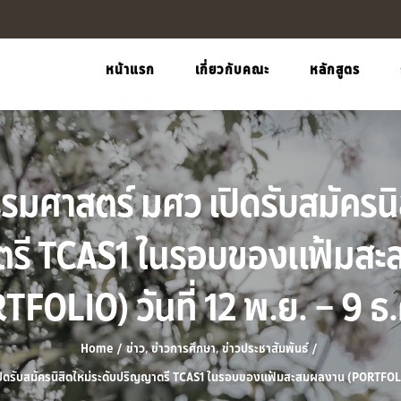
หน้าแรก
เกี่ยวกับคณะ
หลักสูตร
มศาสตร์ มศว เปิดรับสมัครนิส
รี TCAS1 ในรอบของแฟ้มส
FOLIO) วันที่ 12 พ.ย. – 9 ธ.
Home
/
ข่าว
,
ข่าวการศึกษา
,
ข่าวประชาสัมพันธ์
/
ดรับสมัครนิสิตใหม่ระดับปริญญาตรี TCAS1 ในรอบของแฟ้มสะสมผลงาน (PORTFOLIO) 