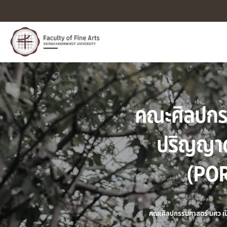
คณะศิลปกรร
ปริญญาต
(PORT
คณะศิลปกรรมศาสตร์ มศว เปิ