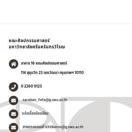
คณะศิลปกรรมศาสตร์
มหาวิทยาลัยศรีนครินทรวิโรฒ
อาคาร 16 คณะศิลปกรรมศาสตร์
114 สุขุมวิท 23 เขตวัฒนา กรุงเทพฯ 10110
0 2260 0123
saraban_fofa@g.swu.ac.th
แจ้งเรื่องร้องเรียน
สายตรงคณบดี kittikornn@g.swu.ac.th