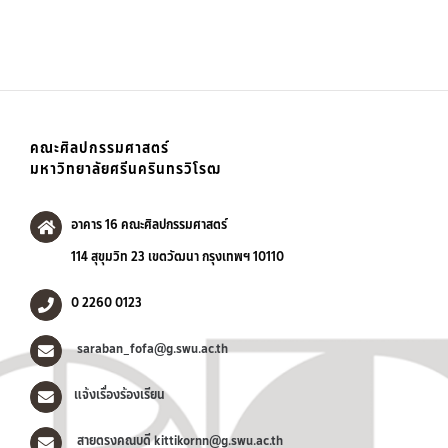
คณะศิลปกรรมศาสตร์
มหาวิทยาลัยศรีนครินทรวิโรฒ
อาคาร 16 คณะศิลปกรรมศาสตร์
114 สุขุมวิท 23 เขตวัฒนา กรุงเทพฯ 10110
0 2260 0123
saraban_fofa@g.swu.ac.th
แจ้งเรื่องร้องเรียน
สายตรงคณบดี kittikornn@g.swu.ac.th