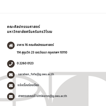
คณะศิลปกรรมศาสตร์
มหาวิทยาลัยศรีนครินทรวิโรฒ
อาคาร 16 คณะศิลปกรรมศาสตร์
114 สุขุมวิท 23 เขตวัฒนา กรุงเทพฯ 10110
0 2260 0123
saraban_fofa@g.swu.ac.th
แจ้งเรื่องร้องเรียน
สายตรงคณบดี kittikornn@g.swu.ac.th