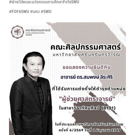
#ฝ่ายวิจัยและนวัตกรรมการศึกษาFofaSWU
#FOFASWU #มศว #SWU