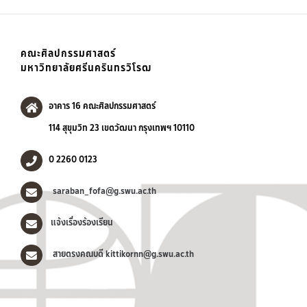
คณะศิลปกรรมศาสตร์
มหาวิทยาลัยศรีนครินทรวิโรฒ
อาคาร 16 คณะศิลปกรรมศาสตร์
114 สุขุมวิท 23 เขตวัฒนา กรุงเทพฯ 10110
0 2260 0123
saraban_fofa@g.swu.ac.th
แจ้งเรื่องร้องเรียน
สายตรงคณบดี kittikornn@g.swu.ac.th