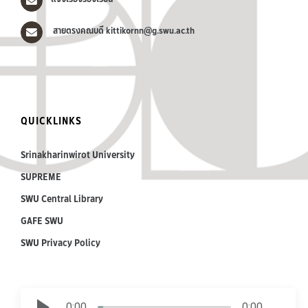
สายตรงคณบดี kittikornn@g.swu.ac.th
QUICKLINKS
Srinakharinwirot University
SUPREME
SWU Central Library
GAFE SWU
SWU Privacy Policy
0:00
0:00