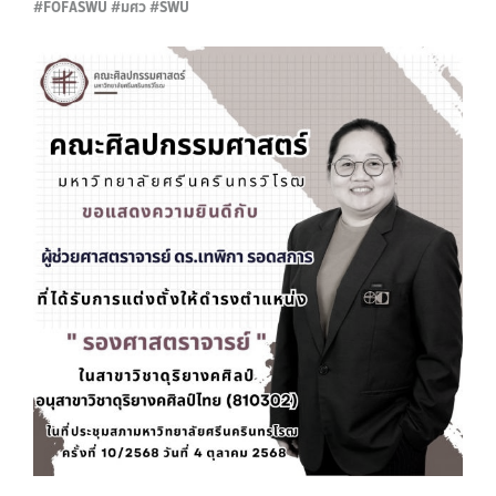
#FOFASWU #มศว #SWU