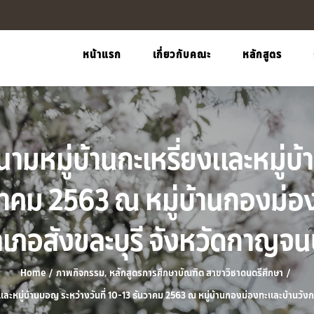
หน้าแรก
เกี่ยวกับคณะ
หลักสูตร
มหมู่บ้านกะเหรี่ยงและหมู่บ
ันวาคม 2563 ณ หมู่บ้านกองม่อ
เภอสังขละบุรี จังหวัดกาญจนบ
Home
/
ภาพกิจกรรม
,
หลักสูตรการศึกษาบัณฑิต สาขาวิชาดนตรีศึกษา
/
ละหมู่บ้านมอญ ระหว่างวันที่ 10-13 ธันวาคม 2563 ณ หมู่บ้านกองม่องทะและบ้านวังกะ