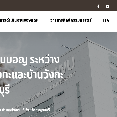
Facebook
YouT
การดำเนินงานของคณะ
วารสารศิลปกรรมศาสตร์
ITA
้านมอญ ระหว่าง
งทะและบ้านวังกะ
ุรี
 อำเภอสังขละบุรี จังหวัดกาญจนบุรี