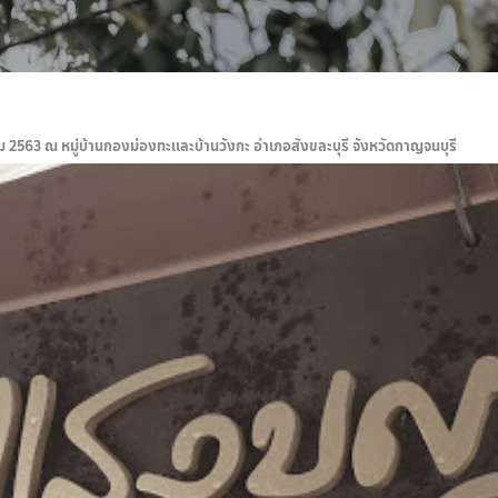
ม 2563 ณ หมู่บ้านกองม่องทะและบ้านวังกะ อำเภอสังขละบุรี จังหวัดกาญจนบุรี