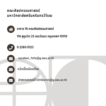
คณะศิลปกรรมศาสตร์
มหาวิทยาลัยศรีนครินทรวิโรฒ
อาคาร 16 คณะศิลปกรรมศาสตร์
114 สุขุมวิท 23 เขตวัฒนา กรุงเทพฯ 10110
0 2260 0123
saraban_fofa@g.swu.ac.th
แจ้งเรื่องร้องเรียน
สายตรงคณบดี kittikornn@g.swu.ac.th