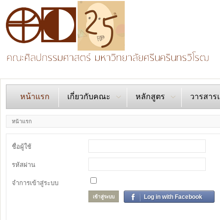
หน้าแรก
เกี่ยวกับคณะ
หลักสูตร
วารสารแ
ประวัติความเป็นมา
หลักสูตร
ยุทธศาสตร์คณะศิล
วารสาร
หน้าแรก
ศาสตร์
รายนามคณบดี อดีต-ปัจจุบัน
มคอ.
Format & R
ชื่อผู้ใช้
จรรยาบรรณอาจารย์
ปรัชญา ปณิธาน วิสัยทัศน์
คุณสมบัติ
บทความวา
รหัสผ่าน
จรรยาบรรณนิสิต
วัตถุประสงค์
อาชีพในอนาคต
งานวิจัย
อัตลักษณ์นิสิต
ผู้บริหารคณะศิลปกรรมศาสตร์
ตำราคณะ
จำการเข้าสู่ระบบ
วัฒนธรรมองค์กร ค่า
สาขาวิชาและหน่วยงาน
Log in with Facebook
Download
เข้าสู่ระบบ
ส่วนงานภายในคณะ
วิจัยและ
คณาจารย์และบุคลากร