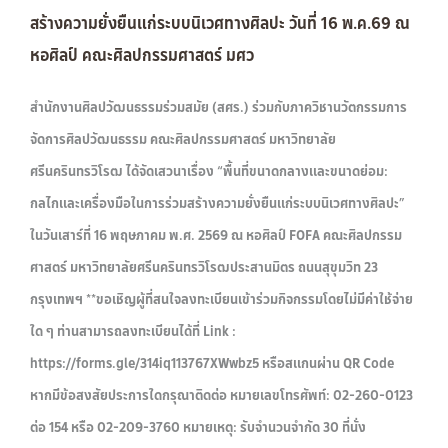
สร้างความยั่งยืนแก่ระบบนิเวศทางศิลปะ วันที่ 16 พ.ค.69 ณ
หอศิลป์ คณะศิลปกรรมศาสตร์ มศว
สำนักงานศิลปวัฒนธรรมร่วมสมัย (สศร.) ร่วมกับภาควิชานวัตกรรมการ
จัดการศิลปวัฒนธรรม คณะศิลปกรรมศาสตร์ มหาวิทยาลัย
ศรีนครินทรวิโรฒ ได้จัดเสวนาเรื่อง “พื้นที่ขนาดกลางและขนาดย่อม:
กลไกและเครื่องมือในการร่วมสร้างความยั่งยืนแก่ระบบนิเวศทางศิลปะ”
ในวันเสาร์ที่ 16 พฤษภาคม พ.ศ. 2569 ณ หอศิลป์ FOFA คณะศิลปกรรม
ศาสตร์ มหาวิทยาลัยศรีนครินทรวิโรฒประสานมิตร ถนนสุขุมวิท 23
กรุงเทพฯ **ขอเชิญผู้ที่สนใจลงทะเบียนเข้าร่วมกิจกรรมโดยไม่มีค่าใช้จ่าย
ใด ๆ ท่านสามารถลงทะเบียนได้ที่ Link :
https://forms.gle/314iq113767XWwbz5 หรือสแกนผ่าน QR Code
หากมีข้อสงสัยประการใดกรุณาติดต่อ หมายเลขโทรศัพท์: 02-260-0123
ต่อ 154 หรือ 02-209-3760 หมายเหตุ: รับจำนวนจำกัด 30 ที่นั่ง