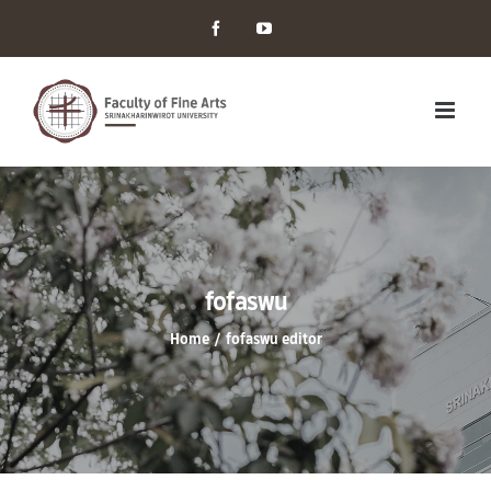
Facebook
YouTube
fofaswu
Home
/
fofaswu editor