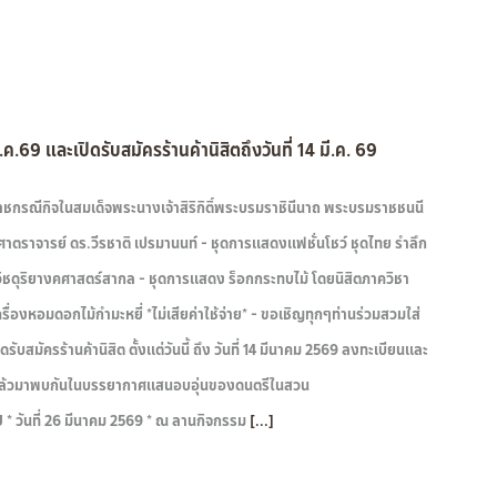
69 และเปิดรับสมัครร้านค้านิสิตถึงวันที่ 14 มี.ค. 69
กรณีกิจในสมเด็จพระนางเจ้าสิริกิติ์พระบรมราชินีนาถ พระบรมราชชนนี
ราจารย์ ดร.วีรชาติ เปรมานนท์ - ชุดการแสดงแฟชั่นโชว์ ชุดไทย รำลึก
ชดุริยางคศาสตร์สากล - ชุดการแสดง ร็อกกระทบไม้ โดยนิสิตภาควิชา
องหอมดอกไม้กำมะหยี่ *ไม่เสียค่าใช้จ่าย* - ขอเชิญทุกๆท่านร่วมสวมใส่
บสมัครร้านค้านิสิต ตั้งแต่วันนี้ ถึง วันที่ 14 มีนาคม 2569 ลงทะเบียนและ
8 แล้วมาพบกันในบรรยากาศแสนอบอุ่นของดนตรีในสวน
่ 26 มีนาคม 2569 * ณ ลานกิจกรรม
[...]