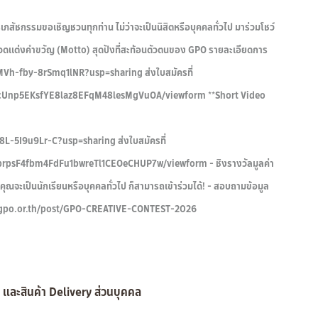
ชกรรมขอเชิญชวนทุกท่าน ไม่ว่าจะเป็นนิสิตหรือบุคคลทั่วไป มาร่วมโชว์
กวดแต่งคำขวัญ (Motto) สุดปังที่สะท้อนตัวตนของ GPO รายละเอียดการ
MVh-fby-8rSmq1lNR?usp=sharing ส่งใบสมัครที่
ZcUnp5EKsfYE8laz8EFqM48lesMgVuOA/viewform **Short Video
L-5I9u9Lr-C?usp=sharing ส่งใบสมัครที่
rpsF4fbm4FdFu1bwreTl1CEOeCHUP7w/viewform - ชิงรางวัลมูลค่า
าคุณจะเป็นนักเรียนหรือบุคคลทั่วไป ก็สามารถเข้าร่วมได้! - สอบถามข้อมูล
/www.gpo.or.th/post/GPO-CREATIVE-CONTEST-2026
 และสินค้า Delivery ส่วนบุคคล