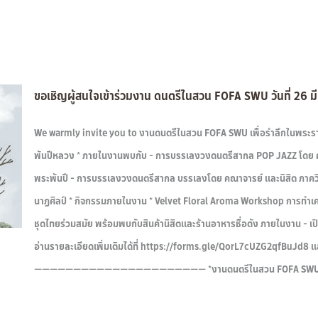
ขอเชิญผู้สนใจเข้าร่วมงาน ดนตรีในสวน FOFA SWU วันที่ 26 มี.ค.
We warmly invite you to งานดนตรีในสวน FOFA SWU เพื่อรำลึกในพระราช
พันปีหลวง * ภายในงานพบกับ - การบรรเลงวงดนตรีสากล POP JAZZ โดย ศาต
พระพันปี - การบรรเลงวงดนตรีสากล บรรเลงโดย คณาจารย์ และนิสิต ภาควิ
นาฏศิลป์ * กิจกรรมภายในงาน * Velvet Floral Aroma Workshop การทำเครื่
ชุดไทยร่วมสมัย พร้อมพบกับสินค้านิสิตและร้านอาหารชื่อดัง ภายในงาน - เปิดรั
อ่านรายละเอียดเพิ่มเติมได้ที่ https://forms.gle/QorL7cUZG2qfBuJd
—————————————————————— *งานดนตรีในสวน FOFA SWU * วันที