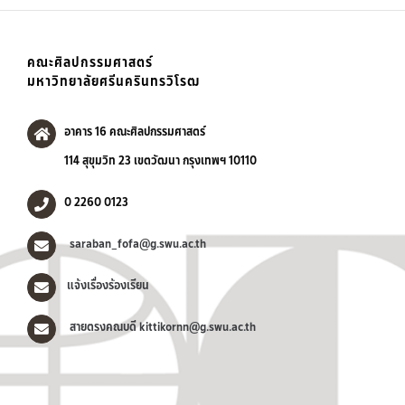
คณะศิลปกรรมศาสตร์
มหาวิทยาลัยศรีนครินทรวิโรฒ
อาคาร 16 คณะศิลปกรรมศาสตร์
114 สุขุมวิท 23 เขตวัฒนา กรุงเทพฯ 10110
0 2260 0123
saraban_fofa@g.swu.ac.th
แจ้งเรื่องร้องเรียน
สายตรงคณบดี kittikornn@g.swu.ac.th