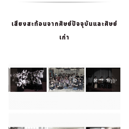
เสียงสะท้อนจากศิษย์ปัจจุบันและศิษย์
เก่า