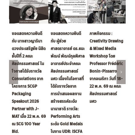
ขอแสดงความยินดี
ขอแสดงความยินดี
ภาพกิจกรรม :
ขอแ
กับ นางสาวญารินา
กับ ผู้ช่วย
Creativity Drawing
กับ 
ดวงประเสริฐชัย นิสิต
ศาสตราจารย์ ดร.ธนะ
& Mixed Media
วงศ์
ชั้นปีที่ 2 คณะ
พัฒน์ พัฒน์กุลพิศาล
Workshop โดย
ศิษย
ศิลปกรรมศาสตร์ ใน
อาจารย์ประจำคณะ
Professor Frédéric
ศิล
โอกาสได้รับรางวัล
ศิลปกรรมศาสตร์
Bonin-Pissarro
มศว
Consolations จาก
มศว เนื่องในโอกาสที่
จากอเมริกา วันที่ 18-
รางว
โครงการ SCGP
ได้รับรางวัลจาก
22 พ.ค. 69 ณ คณะ
17 
Packaging
การนำเสนอผลงาน
ศิลปกรรมศาสตร์
ราง
Speakout 2026
สร้างสรรค์ระดับ
มศว
สมท
Partner with J-
นานาชาติ รางวัล:
ละคร
MAT เมื่อ 22 พ.ค. 69
Performing Arts
เรื่อ
ณ SCG 100 Year
ระดับ Gold Medals
18 
Bld.
ในงาน UDR: ISCFA