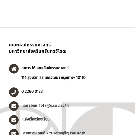
คณะศิลปกรรมศาสตร์
มหาวิทยาลัยศรีนครินทรวิโรฒ
อาคาร 16 คณะศิลปกรรมศาสตร์
114 สุขุมวิท 23 เขตวัฒนา กรุงเทพฯ 10110
0 2260 0123
saraban_fofa@g.swu.ac.th
แจ้งเรื่องร้องเรียน
สายตรงคณบดี kittikornn@g.swu.ac.th