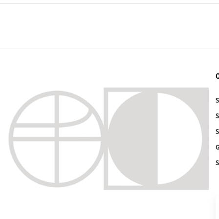
S
S
S